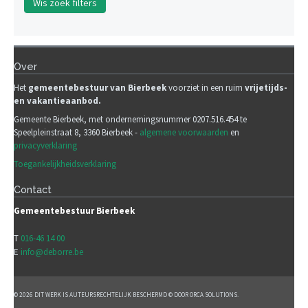
Wis zoek filters
Over
Het
gemeente
bestuur van Bierbeek
voorziet in een ruim
vrijetijds-
en vakantieaanbod.
Gemeente Bierbeek, met ondernemingsnummer 0207.516.454 te
Speelpleinstraat 8, 3360 Bierbeek -
algemene voorwaarden
en
privacyverklaring
Toegankelijkheidsverklaring
Contact
Gemeentebestuur Bierbeek
T
016-46 14 00
E
info@deborre.be
© 2026 DIT WERK IS AUTEURSRECHTELIJK BESCHERMD © DOOR ORCA SOLUTIONS.